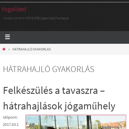
Yogalized
Kovács Adrienn IYENGAR© jógaoktató honlapja
HÁTRAHAJLÓ GYAKORLÁS
HÁTRAHAJLÓ GYAKORLÁS
Felkészülés a tavaszra –
hátrahajlások jógaműhely
Időpont:
2017.03.1