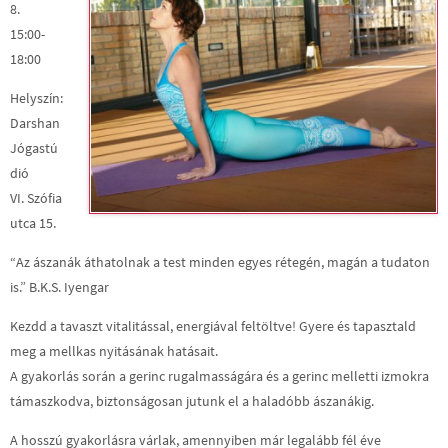
8.
15:00-
18:00
Helyszín:
Darshan
Jógastú
dió
VI. Szófia
utca 15.
“Az ászanák áthatolnak a test minden egyes rétegén, magán a tudaton
is.” B.K.S. Iyengar
Kezdd a tavaszt vitalitással, energiával feltöltve! Gyere és tapasztald
meg a mellkas nyitásának hatásait.
A gyakorlás során a gerinc rugalmasságára és a gerinc melletti izmokra
támaszkodva, biztonságosan jutunk el a haladóbb ászanákig.
A hosszú gyakorlásra várlak, amennyiben már legalább fél éve