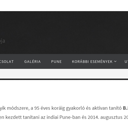
ja
CSOLAT
GALÉRIA
PUNE
KORÁBBI ESEMÉNYEK
U
gyik módszere, a 95 év
es koráig gyakorló és aktívan tanító
B.
en kezdett tanítani az indiai Pune-ban és 2014. augusztus 2