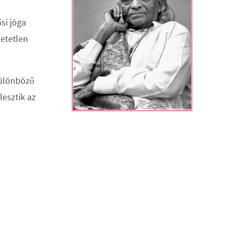
si jóga
hetetlen
 különböző
esztik az