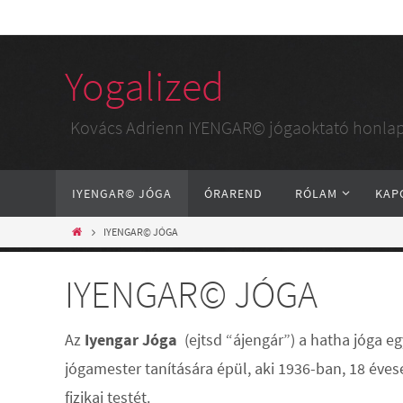
Yogalized
Kovács Adrienn IYENGAR© jógaoktató honlap
IYENGAR© JÓGA
ÓRAREND
RÓLAM
KAP
IYENGAR© JÓGA
IYENGAR© JÓGA
Az
Iyengar Jóga
(ejtsd “ájengár”) a hatha jóga e
jógamester tanítására épül, aki 1936-ban, 18 éves
fizikai testét.