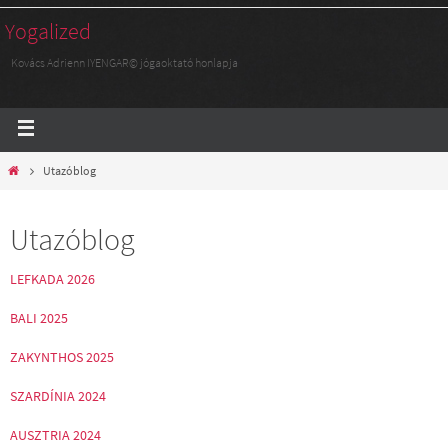
Yogalized
Kovács Adrienn IYENGAR© jógaoktató honlapja
Utazóblog
Utazóblog
LEFKADA 2026
BALI 2025
ZAKYNTHOS 2025
SZARDÍNIA 2024
AUSZTRIA 2024