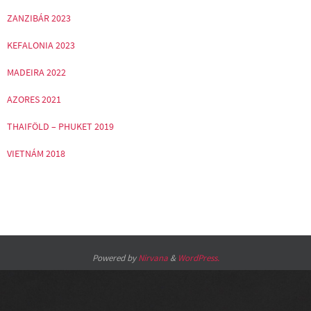
ZANZIBÁR 2023
KEFALONIA 2023
MADEIRA 2022
AZORES 2021
THAIFÖLD – PHUKET 2019
VIETNÁM 2018
Powered by
Nirvana
&
WordPress.