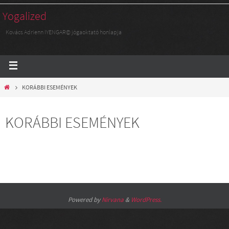
Yogalized
Kovács Adrienn IYENGAR© jógaoktató honlapja
KORÁBBI ESEMÉNYEK
KORÁBBI ESEMÉNYEK
Powered by
Nirvana
&
WordPress.