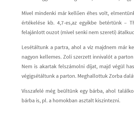
Mivel mindenki már kellően éhes volt, elmentün
értékelése kb. 4,7-es,az egyikbe betértünk – T
felajánlott ouzot (mivel senki nem szereti) átalku
Lesétáltunk a partra, ahol a víz majdnem már ke
nagyon kellemes. Zoli szerzett innivalót a parton 
Nem is akartak felszámolni díjat, majd végül ha
végigsétáltunk a parton. Meghallottuk Zorba dalát,
Visszafelé még beültünk egy bárba, ahol találko
bárba is, pl. a homokban asztalt kiszintezni.