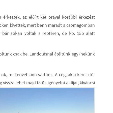
 érkeztek, az előírt két órával korábbi érkezést
checken kivettek, mert benn maradt a csomagomban
 bár sokan voltak a reptéren, de kb. 15p alatt
koltunk csak be. Landolásnál átéltünk egy (nekünk
k, mi Ferivel kinn vártunk. A cég, akin keresztül
 vissza lehet majd tőlük igényelni a díjat, kíváncsi