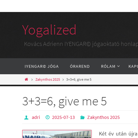
Yogalized
Kovács Adrienn IYENGAR© jógaoktató honlap
IYENGAR© JÓGA
ÓRAREND
RÓLAM
KAP
Zakynthos 2025
3+3=6, give me 5
3+3=6, give me 5
adri
2025-07-13
Zakynthos 2025
Két év után újr