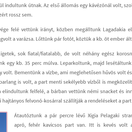
rül indultunk útnak. Az első állomás egy kávézónál volt, s
azért rossz sem.
vége felé vettünk irányt, közben megálltunk Lagadakia el
volt a varázsa. Lőttünk pár fotót, köztük a kb. öt ember ált
igetek, sok fiatal/fiatalabb, de volt néhány egész korosn
nk egy kb. 35 perc múlva. Leparkoltunk, majd lesétáltunk 
y volt. Bementünk a vízbe, ami meglehetősen hűvös volt és 
 barlang is volt, a part menti sekélyebb vízből is megközelí
lindultunk felfelé, a bárban vettünk némi snacket és inni
zi hajtányos felvonó-kosárral szállítják a rendeléseket a part
Átautóztunk a pár percre lévő Xigia Pelagaki stra
apró, fehér kavicsos part van. Itt is kevés volt 