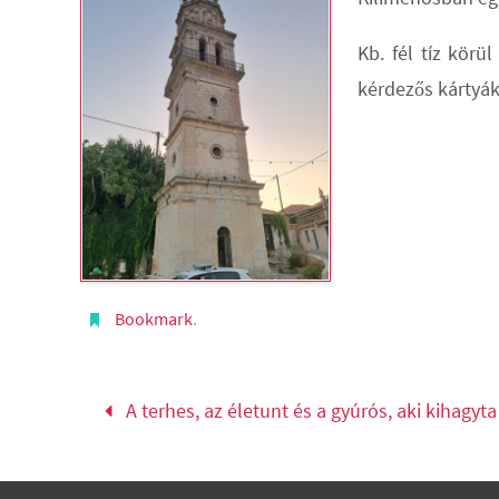
Kb. fél tíz körü
kérdezős kártyák
Bookmark
.
A terhes, az életunt és a gyúrós, aki kihagyt