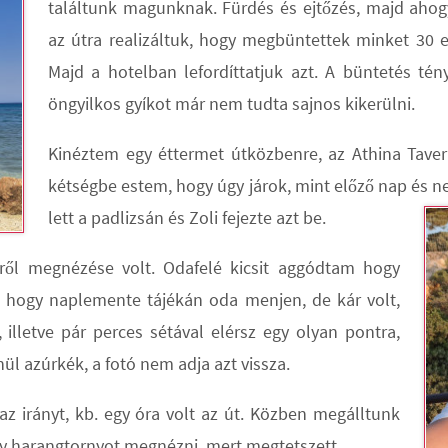
találtunk magunknak. Fürdés és ejtőzés, majd aho
az útra realizáltuk, hogy megbüntettek minket 30 eu
Majd a hotelban lefordíttatjuk azt. A büntetés tén
öngyilkos gyíkot már nem tudta sajnos kikerülni.
Kinéztem egy éttermet útközbenre, az Athina Taver
kétségbe estem, hogy úgy járok, mint előző nap és n
lett a padlizsán és Zoli fejezte azt be.
ről megnézése volt. Odafelé kicsit aggódtam hogy
, hogy naplemente tájékán oda menjen, de kár volt,
 illetve pár perces sétával elérsz egy olyan pontra,
nül azúrkék, a fotó nem adja azt vissza.
az irányt, kb. egy óra volt az út. Közben megálltunk
y harangtornyot megnézni, mert megtetszett.