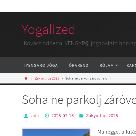
Yogalized
Kovács Adrienn IYENGAR© jógaoktató honlap
IYENGAR© JÓGA
ÓRAREND
RÓLAM
KAP
Zakynthos 2025
Soha ne parkolj záróvonalon!
Soha ne parkolj záróv
adri
2025-07-16
Zakynthos 2025
Ma reggel a futá