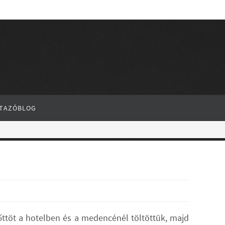
TAZÓBLOG
lőttöt a hotelben és a medencénél töltöttük, majd