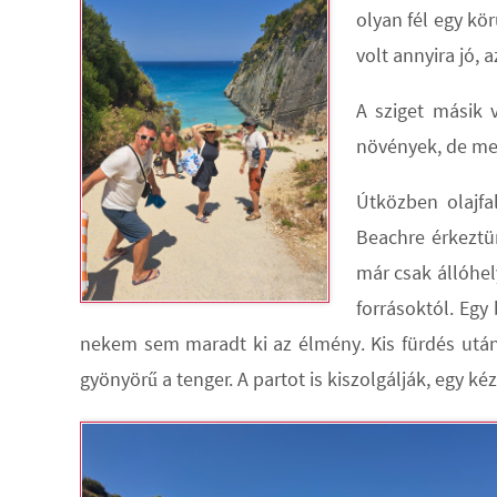
olyan fél egy kö
volt annyira jó, 
A sziget másik 
növények, de meg
Útközben olajfal
Beachre érkeztü
már csak állóhel
forrásoktól. Egy
nekem sem maradt ki az élmény. Kis fürdés után e
gyönyörű a tenger. A partot is kiszolgálják, egy ké