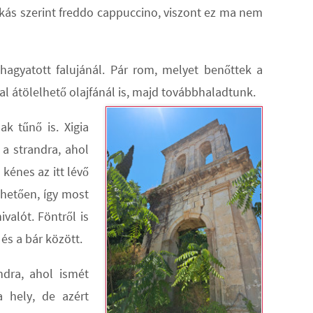
zokás szerint freddo cappuccino, viszont ez ma nem
hagyatott falujánál. Pár rom, melyet benőttek a
al átölelhető olajfánál is, majd továbbhaladtunk.
ak tűnő is. Xigia
a strandra, ahol
kénes az itt lévő
thetően, így most
valót. Föntről is
 és a bár között.
ndra, ahol ismét
a hely, de azért