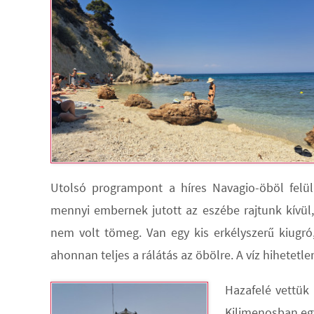
Utolsó programpont a híres Navagio-öböl felül
mennyi embernek jutott az eszébe rajtunk kívül
nem volt tömeg. Van egy kis erkélyszerű kiugró,
ahonnan teljes a rálátás az öbölre. A víz hihetetle
Hazafelé vettük 
Kilimenosban eg