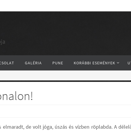
ja
CSOLAT
GALÉRIA
PUNE
KORÁBBI ESEMÉNYEK
U
onalon!
s elmaradt, de volt jóga, úszás és vízben röplabda. A déle